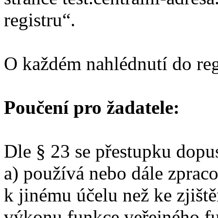
registru“.
O každém nahlédnutí do reg
Poučení pro žadatele:
Dle § 23 se přestupku dopus
a) používá nebo dále zpraco
k jinému účelu než ke zjišt
výkonu funkce veřejného fu